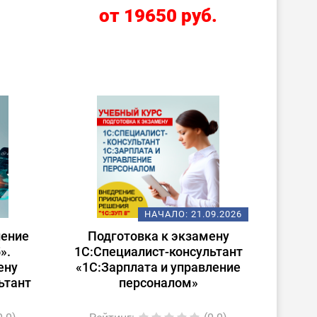
.
от 19650 руб.
НАЧАЛО:
21.09.2026
ление
Подготовка к экзамену
».
1С:Специалист-консультант
ену
«1С:Зарплата и управление
ьтант
персоналом»