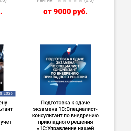
0.0)
Рейтинг
:
(0.0)
.
от 9000 руб.
08.2026
ену
Подготовка к сдаче
ьтант
экзамена 1С:Специалист-
консультант по внедрению
учет
прикладного решения
«1С:Управление нашей