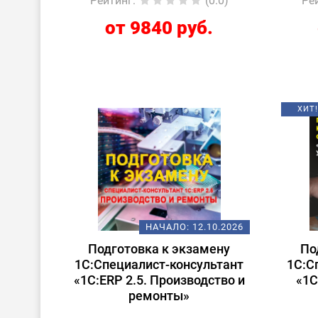
Рейтинг
:
(0.0)
Ре
от 9840 руб.
ХИТ!
НАЧАЛО:
12.10.2026
Подготовка к экзамену
По
1С:Специалист-консультант
1С:С
«1С:ERP 2.5. Производство и
«1С
ремонты»