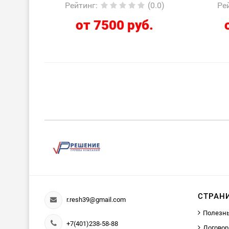
Рейтинг
:
(0.0)
Ре
от 7500 руб.
СТРАН
r.resh39@gmail.com
Полезн
+7(401)238-58-88
Договор