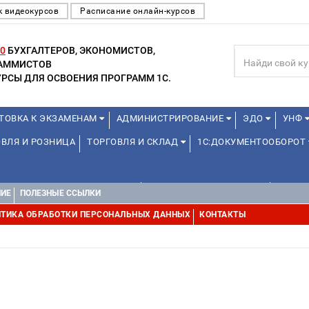
к видеокурсов
Расписание онлайн-курсов
0
БУХГАЛТЕРОВ, ЭКОНОМИСТОВ,
РАММИСТОВ
РСЫ ДЛЯ ОСВОЕНИЯ ПРОГРАММ 1С.
ТОВКА К ЭКЗАМЕНАМ
АДМИНИСТРИРОВАНИЕ
ЭДО
УНФ
ВЛЯ И РОЗНИЦА
ТОРГОВЛЯ И СКЛАД
1С:ДОКУМЕНТООБОРОТ
1С:УПРАВЛЕНИЕ ХОЛДИНГОМ
УПРАВЛЕНИЕ ПРОЕКТАМИ
ДРУГИ
НИЕ
ПОЛЕЗНЫЕ ССЫЛКИ
ТИКА ОБРАБОТКИ ПЕРСОНАЛЬНЫХ ДАННЫХ
КОНТАКТЫ