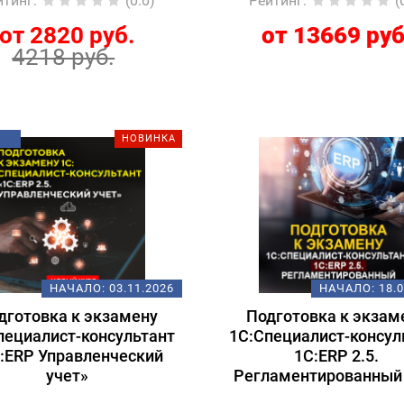
йтинг
:
(0.0)
Рейтинг
:
(
от 2820 руб.
от 13669 руб
4218 руб.
НОВИНКА
НАЧАЛО:
03.11.2026
НАЧАЛО:
18.
дготовка к экзамену
Подготовка к экзам
пециалист-консультант
1С:Специалист-консул
:ERP Управленческий
1С:ERP 2.5.
учет»
Регламентированный 