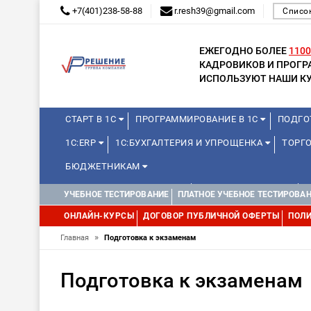
+7(401)238-58-88
r.resh39@gmail.com
Списо
ЕЖЕГОДНО БОЛЕЕ
1100
КАДРОВИКОВ И ПРОГ
ИСПОЛЬЗУЮТ НАШИ КУ
СТАРТ В 1С
ПРОГРАММИРОВАНИЕ В 1С
ПОДГО
1С:ERP
1С:БУХГАЛТЕРИЯ И УПРОЩЕНКА
ТОРГО
БЮДЖЕТНИКАМ
КУРСЫ ДЛЯ ШКОЛЬНИКОВ
ДЛЯ ШКОЛЬНИКОВ
УЧЕБНОЕ ТЕСТИРОВАНИЕ
ПЛАТНОЕ УЧЕБНОЕ ТЕСТИРОВА
ОНЛАЙН-КУРСЫ
ДОГОВОР ПУБЛИЧНОЙ ОФЕРТЫ
ПОЛИ
»
Главная
Подготовка к экзаменам
Подготовка к экзаменам