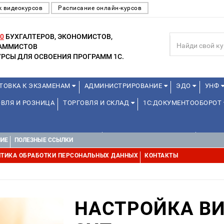
к видеокурсов
Расписание онлайн-курсов
0
БУХГАЛТЕРОВ, ЭКОНОМИСТОВ,
РАММИСТОВ
РСЫ ДЛЯ ОСВОЕНИЯ ПРОГРАММ 1С.
ТОВКА К ЭКЗАМЕНАМ
АДМИНИСТРИРОВАНИЕ
ЭДО
УНФ
ВЛЯ И РОЗНИЦА
ТОРГОВЛЯ И СКЛАД
1С:ДОКУМЕНТООБОРОТ
1С:УПРАВЛЕНИЕ ХОЛДИНГОМ
УПРАВЛЕНИЕ ПРОЕКТАМИ
ДРУГИ
НИЕ
ПОЛЕЗНЫЕ ССЫЛКИ
ТИКА ОБРАБОТКИ ПЕРСОНАЛЬНЫХ ДАННЫХ
КОНТАКТЫ
НАСТРОЙКА ВИ