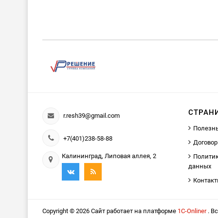
СТРАН
r.resh39@gmail.com
Полезн
+7(401)238-58-88
Договор
Калининград, Липовая аллея, 2
Политик
данных
Контак
Copyright © 2026 Сайт работает на платформе
1С-Onliner
. В