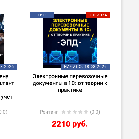
ХИТ!
НОВИНКА
08.2026
НАЧАЛО:
18.08.2026
ену
Электронные перевозочные
Испо
ьтант
документы в 1С: от теории к
ст
практике
(
 учет
0.0)
Рейтинг
:
(0.0)
Ре
2210 руб.