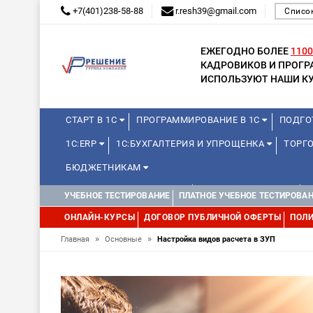
+7(401)238-58-88
r.resh39@gmail.com
Списо
ЕЖЕГОДНО БОЛЕЕ
1100
КАДРОВИКОВ И ПРОГ
ИСПОЛЬЗУЮТ НАШИ КУ
СТАРТ В 1С
ПРОГРАММИРОВАНИЕ В 1С
ПОДГО
1С:ERP
1С:БУХГАЛТЕРИЯ И УПРОЩЕНКА
ТОРГО
БЮДЖЕТНИКАМ
КУРСЫ ДЛЯ ШКОЛЬНИКОВ
ДЛЯ ШКОЛЬНИКОВ
УЧЕБНОЕ ТЕСТИРОВАНИЕ
ПЛАТНОЕ УЧЕБНОЕ ТЕСТИРОВА
ОНЛАЙН-КУРСЫ
ДОГОВОР ПУБЛИЧНОЙ ОФЕРТЫ
ПОЛИ
»
»
Главная
Основные
Настройка видов расчета в ЗУП