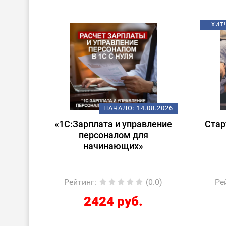
ХИТ!
08.2026
НАЧАЛО:
14.08.2026
 в
«1С:Зарплата и управление
Стар
ата и
персоналом для
лом»
начинающих»
5.0)
Рейтинг
:
(0.0)
Ре
2424 руб.