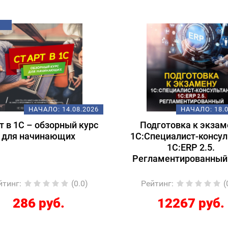
НАЧАЛО:
14.08.2026
НАЧАЛО:
18.
т в 1С – обзорный курс
Подготовка к экзам
для начинающих
1С:Специалист-консул
1С:ERP 2.5.
Регламентированный
йтинг
:
(0.0)
Рейтинг
:
(
286 руб.
12267 руб.