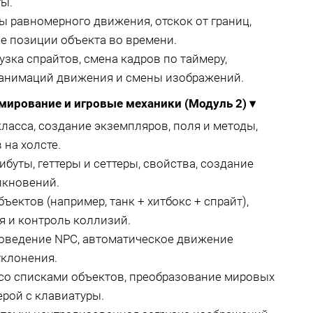
ы.
 равномерного движения, отскок от границ,
е позиции объекта во времени.
зка спрайтов, смена кадров по таймеру,
 анимаций движения и смены изображений.
мирование и игровые механики (Модуль 2)
▾
ласса, создание экземпляров, поля и методы,
 на холсте.
буты, геттеры и сеттеры, свойства, создание
лкновений.
ектов (например, танк + хитбокс + спрайт),
я и контроль коллизий.
оведение NPC, автоматическое движение
уклонения.
 со списками объектов, преобразование мировых
ерой с клавиатуры.