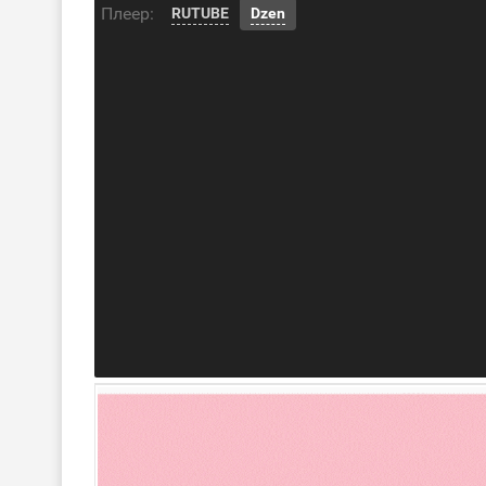
Плеер:
RUTUBE
Dzen