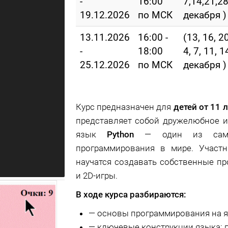
-
16:00
7,14,21,28
19.12.2026
по МСК
декабря )
13.11.2026
16:00 -
(13, 16, 2
-
18:00
4, 7, 11, 1
25.12.2026
по МСК
декабря )
Курс предназначен для
детей от 11 
представляет собой дружелюбное и
язык
Python
— один из самых
программирования в мире. Участ
научатся создавать собственные п
и 2D-игры.
В ходе курса разбираются:
—
основы программирования на яз
—
ключевые конструкции языка: п