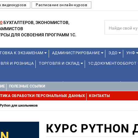
к видеокурсов
Расписание онлайн-курсов
0
БУХГАЛТЕРОВ, ЭКОНОМИСТОВ,
РАММИСТОВ
РСЫ ДЛЯ ОСВОЕНИЯ ПРОГРАММ 1С.
ТОВКА К ЭКЗАМЕНАМ
АДМИНИСТРИРОВАНИЕ
ЭДО
УНФ
ВЛЯ И РОЗНИЦА
ТОРГОВЛЯ И СКЛАД
1С:ДОКУМЕНТООБОРОТ
1С:УПРАВЛЕНИЕ ХОЛДИНГОМ
УПРАВЛЕНИЕ ПРОЕКТАМИ
ДРУГИ
НИЕ
ПОЛЕЗНЫЕ ССЫЛКИ
ТИКА ОБРАБОТКИ ПЕРСОНАЛЬНЫХ ДАННЫХ
КОНТАКТЫ
 Python для школьников
КУРС PYTHON 