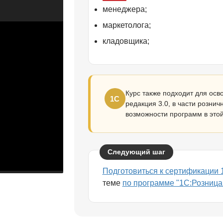
менеджера;
маркетолога;
кладовщика;
Курс также подходит для ос
1С
редакция 3.0, в части розни
возможности программ в этой
Следующий шаг
Подготовиться к сертификации
теме
по программе "1С:Розница