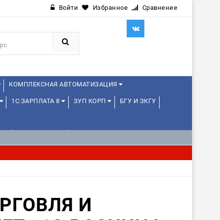
Войти
Избранное
Сравнение
КОМПЛЕКСНАЯ АВТОМАТИЗАЦИЯ
1С:ЗАРПЛАТА 8
ЗУП КОРП
БГУ И ЗКГУ
Е
1С:МЕДИЦИНА
WEB, JAVA И ANDROID
РГОВЛЯ И