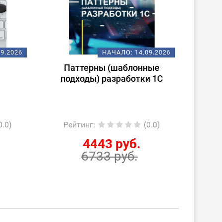
09.2026
НАЧАЛО:
14.09.2026
Паттерны (шаблонные
По
подходы) разработки 1С
1С:С
«1С:
0.0)
Рейтинг
:
(0.0)
Ре
4443 руб.
6733 руб.