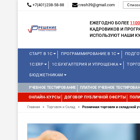
+7(401)238-58-88
r.resh39@gmail.com
Списо
ЕЖЕГОДНО БОЛЕЕ
1100
КАДРОВИКОВ И ПРОГ
ИСПОЛЬЗУЮТ НАШИ КУ
СТАРТ В 1С
ПРОГРАММИРОВАНИЕ В 1С
ПОДГО
1С:ERP
1С:БУХГАЛТЕРИЯ И УПРОЩЕНКА
ТОРГО
БЮДЖЕТНИКАМ
КУРСЫ ДЛЯ ШКОЛЬНИКОВ
ДЛЯ ШКОЛЬНИКОВ
УЧЕБНОЕ ТЕСТИРОВАНИЕ
ПЛАТНОЕ УЧЕБНОЕ ТЕСТИРОВА
ОНЛАЙН-КУРСЫ
ДОГОВОР ПУБЛИЧНОЙ ОФЕРТЫ
ПОЛИ
»
»
Главная
Торговля и Склад
Розничная торговля и складской уч