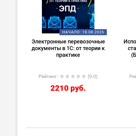
08.2026
НАЧАЛО:
18.08.2026
ену
Электронные перевозочные
Испо
ьтант
документы в 1С: от теории к
ст
практике
(
 учет
0.0)
Рейтинг
:
(0.0)
Ре
2210 руб.