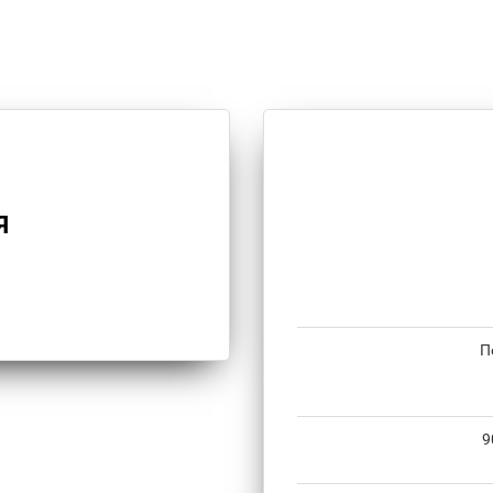
Я
П
9